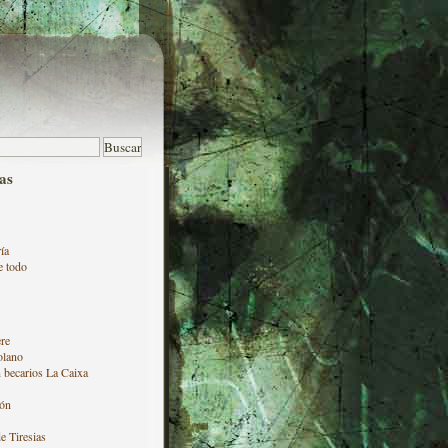
as
ía
e todo
re
olano
 becarios La Caixa
ón
e Tiresias