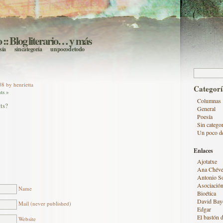
o
:: Blog literario… y más
sía
sin categoría
un poco de todo
Buscar:
8 by henrietta
Categorí
ts »
Columnas
ts?
General
Poesía
Sin categor
Un poco d
Enlaces
Ajotatxe
Ana Chéve
Antonio S
Asociación
Name
Bioética
David Bay
Mail (never published)
Edgar
El bastón d
Website