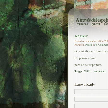
A través del espej
columnas
general
poe
Ahaiku:
Posted on diciembre 28th, 200
Posted in
Poesía
|
No Commen
On van els meus sentimen
Ho penso sovint
però no sé respondre.
Tagged With:
sentiments
Leave a Reply