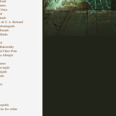
Jordi
metro
Celaya
al
iends
s de Y. A. Bertrand
 Monteagudo
Torrado
 Burke
cd
 Rakotolahy
l Chico Prats
a Albaigès
amos
en inglés
lgado
nte
ez
ografía
las dos orillas