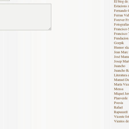
El blog de 
Estacions 
Fernando 
Ferran Vid
Forever Fr
Fotografía
Francisco
Francisco 
Fundacion
Gorpik
Humor xk
Jean Marc
José Manue
Josep Mari
Juancho
Juancho R
Literatura 
Manuel De
María Vice
Mensa
Miquel Jer
Planverde
Poesía
Rafael
Rapunzell
Vicente fot
Vientos de 