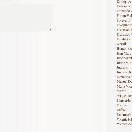
El blog de 
Estacions 
Fernando 
Ferran Vid
Forever Fr
Fotografía
Francisco
Francisco 
Fundacion
Gorpik
Humor xk
Jean Marc
José Manue
Josep Mari
Juancho
Juancho R
Literatura 
Manuel De
María Vice
Mensa
Miquel Jer
Planverde
Poesía
Rafael
Rapunzell
Vicente fot
Vientos de 