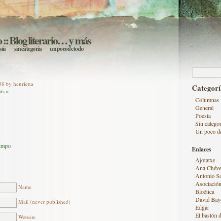
o
:: Blog literario… y más
sía
sin categoría
un poco de todo
Buscar:
8 by henrietta
Categorí
ts »
Columnas
General
Poesía
Sin categor
Un poco d
iempo
Enlaces
Ajotatxe
Ana Chéve
Antonio S
Asociación
Name
Bioética
David Bay
Mail (never published)
Edgar
El bastón d
Website