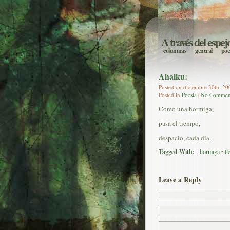
A través del espej
columnas
general
poe
Ahaiku:
Posted on diciembre 30th, 200
Posted in
Poesía
|
No Commen
Como una hormiga,
pasa el tiempo,
despacio, cada día.
Tagged With:
hormiga
•
t
Leave a Reply