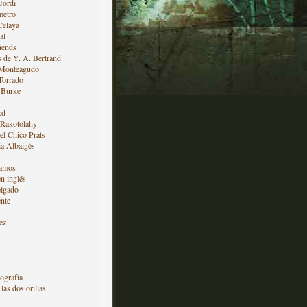
Jordi
metro
Celaya
al
iends
s de Y. A. Bertrand
 Monteagudo
Torrado
 Burke
cd
 Rakotolahy
l Chico Prats
a Albaigès
amos
en inglés
lgado
nte
ez
ografía
las dos orillas