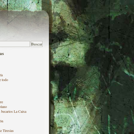
as
ía
e todo
re
olano
 becarios La Caixa
ón
e Tiresias