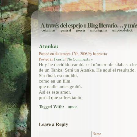
A través del espejo
:: Blog literario… y má
columnas
general
poesía
sin categoría
un poco de todo
Atanka:
Posted on diciembre 12th, 2008 by henrietta
Posted in
Poesía
|
No Comments »
Hoy he decidido cambiar el número de sílabas a los
de un Tanka. Será un Atanka. He aquí el resultado.
Sin final, escondido,
como en un film,
que nadie antes grabó.
Así es este amor,
por el que sufres tanto.
Tagged With:
amor
Leave a Reply
Name