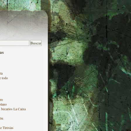
as
ía
e todo
re
olano
 becarios La Caixa
ón
e Tiresias