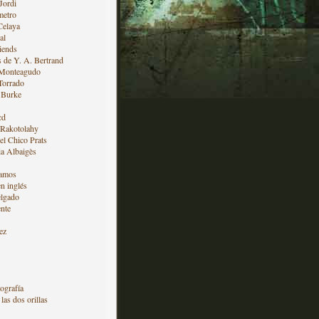
Jordi
metro
Celaya
al
iends
s de Y. A. Bertrand
 Monteagudo
Torrado
 Burke
cd
 Rakotolahy
l Chico Prats
a Albaigès
amos
en inglés
lgado
nte
ez
ografía
las dos orillas