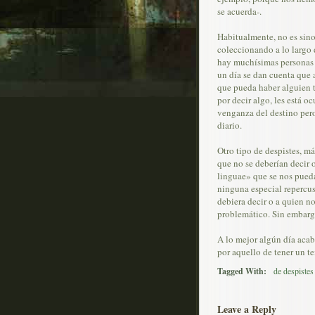
se acuerda-.
Habitualmente, no es sin
coleccionando a lo largo 
hay muchísimas personas 
un día se dan cuenta que a
que pueda haber alguien 
por decir algo, les está 
venganza del destino pero
diario.
Otro tipo de despistes, má
que no se deberían decir 
linguae» que se nos pueda
ninguna especial repercus
debiera decir o a quien n
problemático. Sin embarg
A lo mejor algún día aca
por aquello de tener un te
Tagged With:
de despistes
Leave a Reply