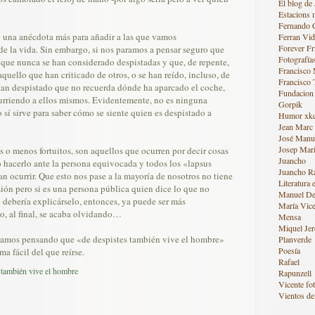
El blog de 
Estacions 
Fernando 
o una anécdota más para añadir a las que vamos
Ferran Vid
Forever Fr
de la vida. Sin embargo, si nos paramos a pensar seguro que
Fotografía
que nunca se han considerado despistadas y que, de repente,
Francisco
quello que han criticado de otros, o se han reído, incluso, de
Francisco 
tan despistado que no recuerda dónde ha aparcado el coche,
Fundacion
ocurriendo a ellos mismos. Evidentemente, no es ninguna
Gorpik
 sí sirve para saber cómo se siente quien es despistado a
Humor xk
Jean Marc
José Manue
Josep Mari
s o menos fortuitos, son aquellos que ocurren por decir cosas
Juancho
o hacerlo ante la persona equivocada y todos los «lapsus
Juancho R
n ocurrir. Que esto nos pase a la mayoría de nosotros no tiene
Literatura 
ión pero si es una persona pública quien dice lo que no
Manuel De
o debería explicárselo, entonces, ya puede ser más
María Vice
o, al final, se acaba olvidando…
Mensa
Miquel Jer
bamos pensando que «de despistes también vive el hombre»
Planverde
Poesía
ma fácil del que reírse.
Rafael
 también vive el hombre
Rapunzell
Vicente fot
Vientos de 