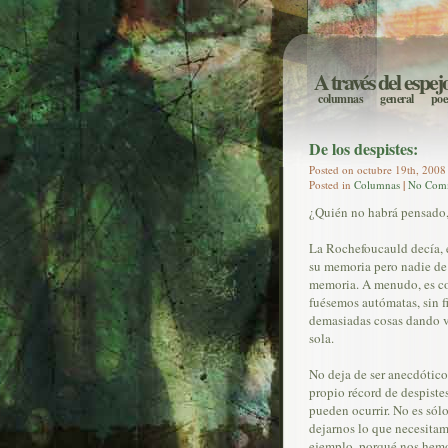
A través del espej
columnas
general
poe
De los despistes:
Posted on octubre 19th, 2008 
Posted in
Columnas
|
No Com
¿Quién no habrá pensado, 
La Rochefoucauld decía, e
su memoria pero nadie de 
memoria. A menudo, es con
fuésemos autómatas, sin fi
demasiadas cosas dando vu
sola.
No deja de ser anecdótico
propio récord de despiste
pueden ocurrir. No es sólo
dejarnos lo que necesitam
ejemplo, porqué nos hemos