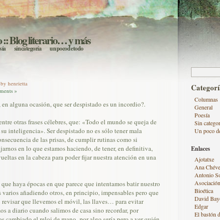
o
:: Blog literario… y más
sía
sin categoría
un poco de todo
Buscar:
by henrietta
Categorí
ments »
Columnas
en alguna ocasión, que ser despistado es un incordio?.
General
Poesía
ntre otras frases célebres, que: «Todo el mundo se queja de
Sin categor
su inteligencia». Ser despistado no es sólo tener mala
Un poco d
secuencia de las prisas, de cumplir rutinas como si
jarnos en lo que estamos haciendo, de tener, en definitiva,
Enlaces
eltas en la cabeza para poder fijar nuestra atención en una
Ajotatxe
Ana Chéve
Antonio S
Asociación
 que haya épocas en que parece que intentamos batir nuestro
Bioética
s varios añadiendo otros, en principio, impensables pero que
David Bay
 revisar que llevemos el móvil, las llaves… para evitar
Edgar
os a diario cuando salimos de casa sino recordar, por
El bastón d
 cambiado el reloj de mano -por algo sería pero a ver quién