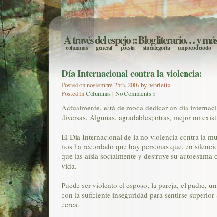
A través del espejo
:: Blog literario… y má
columnas
general
poesía
sin categoría
un poco de todo
Día Internacional contra la violencia:
Posted on noviembre 25th, 2007 by henrietta
Posted in
Columnas
|
No Comments »
Actualmente, está de moda dedicar un día internaci
diversas. Algunas, agradables; otras, mejor no exist
El Día Internacional de la no violencia contra la m
nos ha recordado que hay personas que, en silencio
que las aísla socialmente y destruye su autoestima
vida.
Puede ser violento el esposo, la pareja, el padre,
con la suficiente inseguridad para sentirse superior 
cerca.