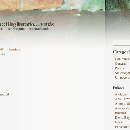
o
:: Blog literario… y más
sía
sin categoría
un poco de todo
Buscar:
08 by henrietta
Categorí
ts »
Columnas
General
Poesía
Sin categor
Un poco d
Enlaces
partit.
Ajotatxe
Ana Chéve
Antonio S
Asociación
Bioética
David Bay
Edgar
El bastón d