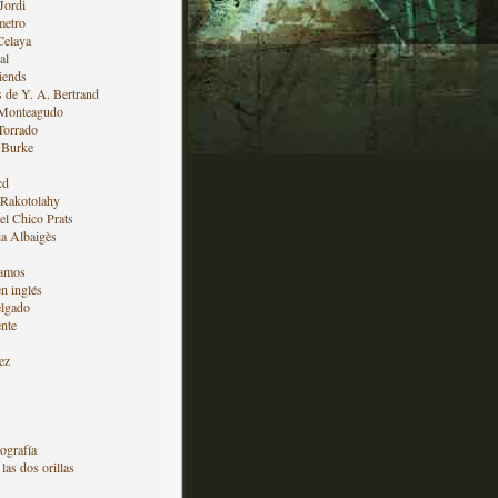
Jordi
metro
Celaya
al
iends
s de Y. A. Bertrand
 Monteagudo
Torrado
 Burke
cd
 Rakotolahy
l Chico Prats
a Albaigès
amos
en inglés
lgado
nte
ez
ografía
las dos orillas