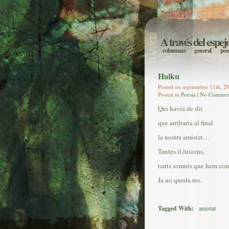
A través del espej
columnas
general
poe
Haiku
Posted on septiembre 11th, 20
Posted in
Poesía
|
No Commen
Qui havia de dir
que arribaria al final
la nostra amistat…
Tantes il.lusions,
tants somnis que hem com
Ja no queda res.
Tagged With:
amistat