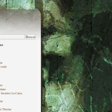
as
ía
e todo
re
olano
 becarios La Caixa
ón
e Tiresias