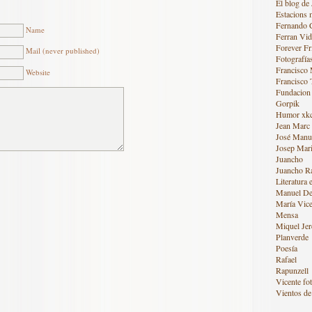
El blog de 
Estacions 
Fernando 
Name
Ferran Vid
Forever Fr
Mail (never published)
Fotografía
Francisco
Website
Francisco 
Fundacion
Gorpik
Humor xk
Jean Marc
José Manue
Josep Mari
Juancho
Juancho R
Literatura 
Manuel De
María Vice
Mensa
Miquel Jer
Planverde
Poesía
Rafael
Rapunzell
Vicente fot
Vientos de 