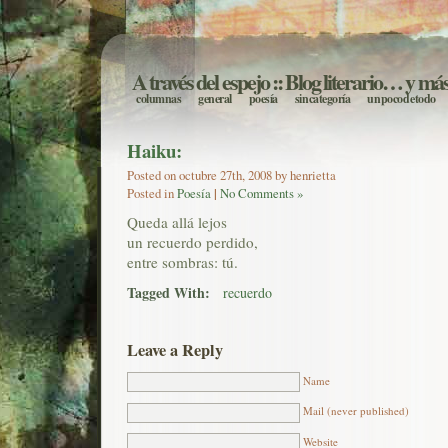
A través del espejo
:: Blog literario… y má
columnas
general
poesía
sin categoría
un poco de todo
Haiku:
Posted on octubre 27th, 2008 by henrietta
Posted in
Poesía
|
No Comments »
Queda allá lejos
un recuerdo perdido,
entre sombras: tú.
Tagged With:
recuerdo
Leave a Reply
Name
Mail (never published)
Website