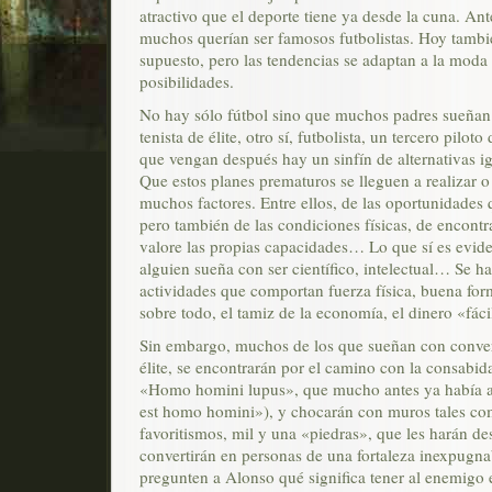
atractivo que el deporte tiene ya desde la cuna. An
muchos querían ser famosos futbolistas. Hoy tambi
supuesto, pero las tendencias se adaptan a la moda
posibilidades.
No hay sólo fútbol sino que muchos padres sueñan 
tenista de élite, otro sí, futbolista, un tercero pilot
que vengan después hay un sinfín de alternativas i
Que estos planes prematuros se lleguen a realizar 
muchos factores. Entre ellos, de las oportunidades
pero también de las condiciones físicas, de encont
valore las propias capacidades… Lo que sí es eviden
alguien sueña con ser científico, intelectual… Se h
actividades que comportan fuerza física, buena for
sobre todo, el tamiz de la economía, el dinero «fáci
Sin embargo, muchos de los que sueñan con convert
élite, se encontrarán por el camino con la consabid
«Homo homini lupus», que mucho antes ya había a
est homo homini»), y chocarán con muros tales com
favoritismos, mil y una «piedras», que les harán desis
convertirán en personas de una fortaleza inexpugna
pregunten a Alonso qué significa tener al enemigo 