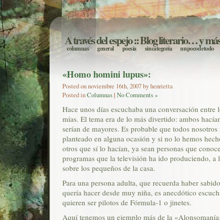
A través del espejo
:: Blog literario… y má
columnas
general
poesía
sin categoría
un poco de todo
«Homo homini lupus»:
Posted on noviembre 16th, 2007 by henrietta
Posted in
Columnas
|
No Comments »
Hace unos días escuchaba una conversación entre l
mías. El tema era de lo más divertido: ambos hacía
serían de mayores. Es probable que todos nosotros
planteado en alguna ocasión y si no lo hemos hec
otros que sí lo hacían, ya sean personas que conoc
programas que la televisión ha ido produciendo, a l
sobre los pequeños de la casa.
Para una persona adulta, que recuerda haber sabid
quería hacer desde muy niña, es anecdótico escucha
quieren ser pilotos de Fórmula-1 o jinetes.
Aquí tenemos un ejemplo más de la «Alonsomanía» 