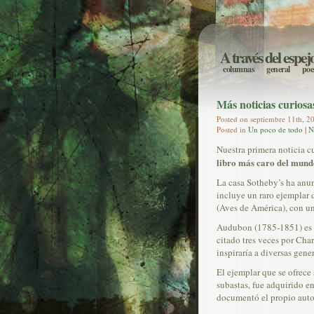
A través del espej
columnas
general
poe
Más noticias curiosa
Posted on septiembre 11th, 20
Posted in
Un poco de todo
|
N
Nuestra primera noticia c
libro más caro del mund
La casa Sotheby’s ha anun
incluye un raro ejemplar
(Aves de América), con un
Audubon (1785-1851) es un
citado tres veces por Char
inspiraría a diversas gene
El ejemplar que se ofrece 
subastas, fue adquirido e
documentó el propio autor