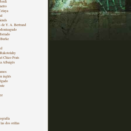
Jordi
metro
Celaya
al
iends
s de Y. A. Bertrand
 Monteagudo
Torrado
 Burke
cd
 Rakotolahy
l Chico Prats
a Albaigès
amos
en inglés
lgado
nte
ez
ografía
las dos orillas