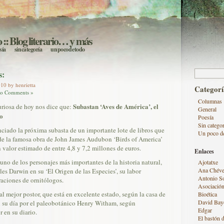
o
:: Blog literario… y más
sía
sin categoría
un poco de todo
Buscar:
s:
10 by henrietta
Categorí
o Comments »
Columnas
Subastan ‘Aves de América’, el
uriosa de hoy nos dice que:
General
o
Poesía
Sin categor
ciado la próxima subasta de un importante lote de libros que
Un poco d
 de la famosa obra de John James Audubon ‘Birds of America’
 valor estimado de entre 4,8 y 7,2 millones de euros.
Enlaces
o de los personajes más importantes de la historia natural,
Ajotatxe
Ana Chéve
les Darwin en su ‘El Origen de las Especies’, su labor
Antonio S
raciones de ornitólogos.
Asociación
al mejor postor, que está en excelente estado, según la casa de
Bioética
David Bay
n su día por el paleobotánico Henry Witham, según
Edgar
 en su diario.
El bastón d