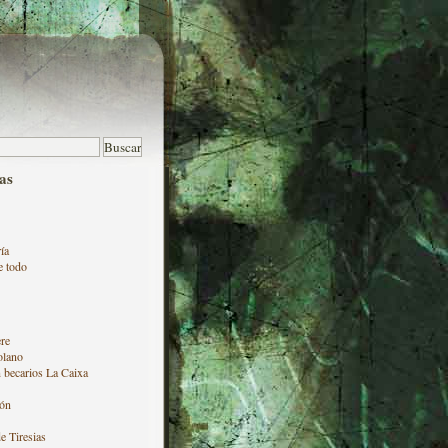
as
ía
e todo
re
olano
 becarios La Caixa
ón
e Tiresias