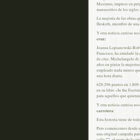
Maximus, impreso en perga
manuscritos de los siglos 
La mayoría de las obras q
Hesketh, miembro de una f
Y otra noticia curiosa nos
cruz:
Joanna Lopianowski-Rober
Francisco, ha emulado la 
de cruz. Michelangelo d
años en pintar la majes
empleado nada menos que 
una hora diaria.
628.296 puntos en 1.809 c
en su libro «In the Foots
para aquellos que quieran
Y otra noticia curiosa no
carretera
:
Esta historia tiene de to
Pero comencemos desde el
una original campaña para
calle 22, al oeste de la 