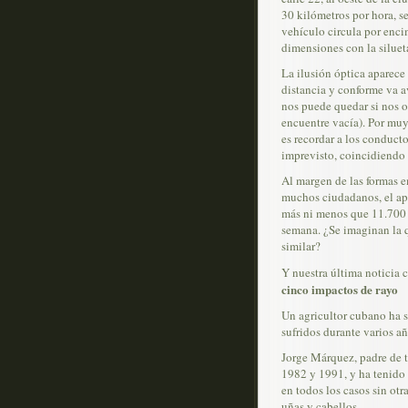
30 kilómetros por hora, s
vehículo circula por enci
dimensiones con la siluet
La ilusión óptica aparece
distancia y conforme va a
nos puede quedar si nos o
encuentre vacía). Por muy
es recordar a los conduct
imprevisto, coincidiendo 
Al margen de las formas e
muchos ciudadanos, el apa
más ni menos que 11.700 e
semana. ¿Se imaginan la 
similar?
Y nuestra última noticia 
cinco impactos de rayo
Un agricultor cubano ha s
sufridos durante varios añ
Jorge Márquez, padre de t
1982 y 1991, y ha tenido
en todos los casos sin ot
uñas y cabellos.