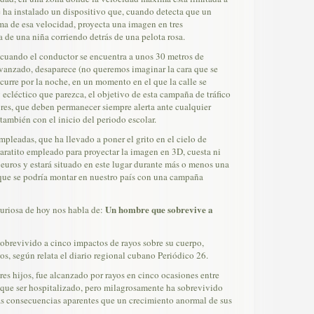
e ha instalado un dispositivo que, cuando detecta que un
ma de esa velocidad, proyecta una imagen en tres
a de una niña corriendo detrás de una pelota rosa.
 cuando el conductor se encuentra a unos 30 metros de
vanzado, desaparece (no queremos imaginar la cara que se
curre por la noche, en un momento en el que la calle se
 ecléctico que parezca, el objetivo de esta campaña de tráfico
ores, que deben permanecer siempre alerta ante cualquier
también con el inicio del periodo escolar.
mpleadas, que ha llevado a poner el grito en el cielo de
ratito empleado para proyectar la imagen en 3D, cuesta ni
uros y estará situado en este lugar durante más o menos una
que se podría montar en nuestro país con una campaña
Un hombre que sobrevive a
curiosa de hoy nos habla de:
obrevivido a cinco impactos de rayos sobre su cuerpo,
os, según relata el diario regional cubano Periódico 26.
res hijos, fue alcanzado por rayos en cinco ocasiones entre
 que ser hospitalizado, pero milagrosamente ha sobrevivido
ras consecuencias aparentes que un crecimiento anormal de sus