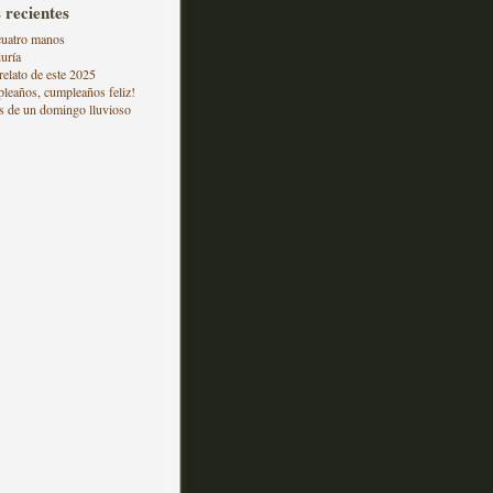
 recientes
 cuatro manos
duría
relato de este 2025
pleaños, cumpleaños feliz!
s de un domingo lluvioso