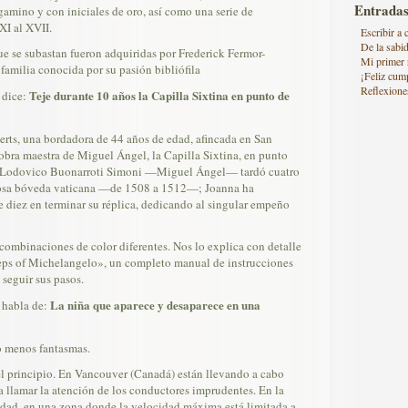
Entradas
mino y con iniciales de oro, así como una serie de
XI al XVII.
Escribir a
De la sabi
ue se subastan fueron adquiridas por Frederick Fermor-
Mi primer 
amilia conocida por su pasión bibliófila
¡Feliz cum
Reflexione
Teje durante 10 años la Capilla Sixtina en punto de
 dice:
ts, una bordadora de 44 años de edad, afincada en San
obra maestra de Miguel Ángel, la Capilla Sixtina, en punto
i Lodovico Buonarroti Simoni —Miguel Ángel— tardó cuatro
tuosa bóveda vaticana —de 1508 a 1512—; Joanna ha
diez en terminar su réplica, dedicando al singular empeño
ombinaciones de color diferentes. Nos lo explica con detalle
teps of Michelangelo», un completo manual de instrucciones
 seguir sus pasos.
La niña que aparece y desaparece en una
s habla de:
do menos fantasmas.
 principio. En Vancouver (Canadá) están llevando a cabo
 llamar la atención de los conductores imprudentes. En la
ciudad, en una zona donde la velocidad máxima está limitada a