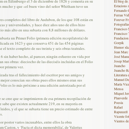
 en Edimburgo el 3 de diciembre de 1826 y comenta en su
El blog de 
Estacions 
n mucho y que «el buen vino del señor Whitham tuvo un
Fernando 
Ferran Vid
res completos del libro de Audubon, de los que 108 están en
Forever Fr
Fotografía
cas y universidades, y hace diez años uno de ellos hizo
Francisco
ecio más alto en una subasta con 8,8 millones de dólares.
Francisco 
ubasta un Primer Folio (primera edición recopilatoria) de
Fundacion
Gorpik
icada en 1623 y que conserva 451 de las 454 páginas
Humor xk
 el texto completo de sus treinta y seis obras teatrales.
Jean Marc
 sin haber hecho, al parecer, ningún esfuerzo en vida por
José Manue
Josep Mari
n sus obras: dieciocho de las dieciséis incluidas en el Folio
Juancho
or primera vez.
Juancho R
zada tras el fallecimiento del escritor por sus amigos y
Literatura 
Manuel De
 mejor conocían sus obras pues ellos mismos eran sus
María Vice
 Folio es lo más próximo a una edición autorizada por el
Mensa
Miquel Jer
Planverde
 se cree que se imprimieron de esa primera recopilación de
Poesía
se sabe que existen actualmente 219, en su mayoría en
Rafael
Unidos, y el que se subasta tiene un precio estimado de entre
Rapunzell
s.
Vicente fot
Vientos de 
r postor varios incunables, entre ellos la obra
am Caston, y ‘Facta et dicta memorabilia’, de Valerius