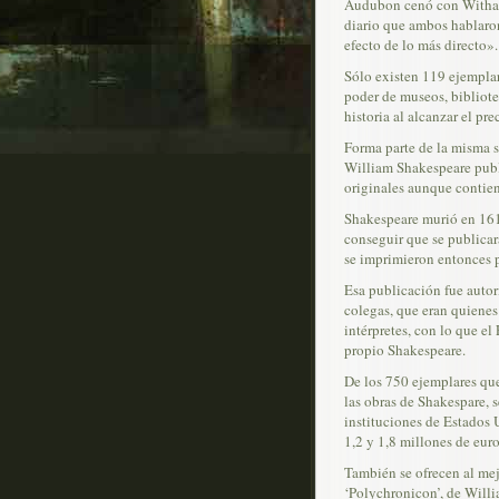
Audubon cenó con Witham
diario que ambos hablaro
efecto de lo más directo».
Sólo existen 119 ejempla
poder de museos, bibliote
historia al alcanzar el pr
Forma parte de la misma s
William Shakespeare publ
originales aunque contiene
Shakespeare murió en 1616
conseguir que se publicara
se imprimieron entonces p
Esa publicación fue autori
colegas, que eran quienes
intérpretes, con lo que el
propio Shakespeare.
De los 750 ejemplares que
las obras de Shakespare, 
instituciones de Estados 
1,2 y 1,8 millones de euro
También se ofrecen al mejo
‘Polychronicon’, de Willi