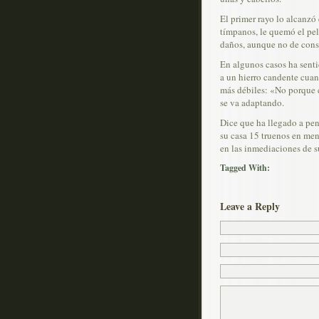
El primer rayo lo alcanzó
tímpanos, le quemó el pelo
daños, aunque no de cons
En algunos casos ha sentid
a un hierro candente cuan
más débiles: «No porque 
se va adaptando.
Dice que ha llegado a pen
su casa 15 truenos en men
en las inmediaciones de s
Tagged With:
Leave a Reply