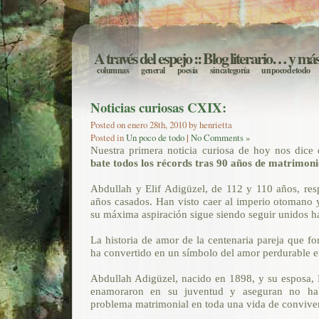
A través del espejo
:: Blog literario… y má
columnas
general
poesía
sin categoría
un poco de todo
Noticias curiosas CXIX:
Posted on enero 28th, 2010 by henrietta
Posted in
Un poco de todo
|
No Comments »
Nuestra primera noticia curiosa de hoy nos dice
bate todos los récords tras 90 años de matrimon
Abdullah y Elif Adigüzel, de 112 y 110 años, res
años casados. Han visto caer al imperio otomano 
su máxima aspiración sigue siendo seguir unidos ha
La historia de amor de la centenaria pareja que f
ha convertido en un símbolo del amor perdurable e
Abdullah Adigüzel, nacido en 1898, y su esposa, E
enamoraron en su juventud y aseguran no hab
problema matrimonial en toda una vida de convive