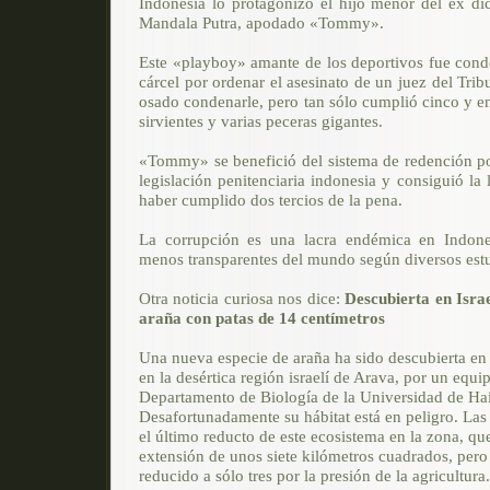
Indonesia lo protagonizó el hijo menor del ex d
Mandala Putra, apodado «Tommy».
Este «playboy» amante de los deportivos fue con
cárcel por ordenar el asesinato de un juez del Tr
osado condenarle, pero tan sólo cumplió cinco y e
sirvientes y varias peceras gigantes.
«Tommy» se benefició del sistema de redención p
legislación penitenciaria indonesia y consiguió la 
haber cumplido dos tercios de la pena.
La corrupción es una lacra endémica en Indone
menos transparentes del mundo según diversos est
Otra noticia curiosa nos dice:
Descubierta en Isra
araña con patas de 14 centímetros
Una nueva especie de araña ha sido descubierta en
en la desértica región israelí de Arava, por un equip
Departamento de Biología de la Universidad de Hai
Desafortunadamente su hábitat está en peligro. La
el último reducto de este ecosistema en la zona, q
extensión de unos siete kilómetros cuadrados, per
reducido a sólo tres por la presión de la agricultura.