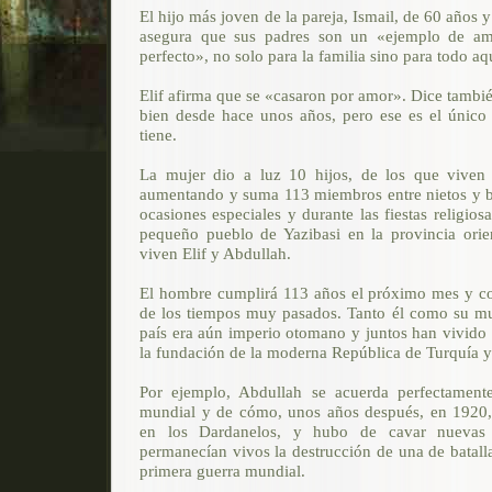
El hijo más joven de la pareja, Ismail, de 60 años 
asegura que sus padres son un «ejemplo de a
perfecto», no solo para la familia sino para todo a
Elif afirma que se «casaron por amor». Dice tambi
bien desde hace unos años, pero ese es el único
tiene.
La mujer dio a luz 10 hijos, de los que viven s
aumentando y suma 113 miembros entre nietos y bi
ocasiones especiales y durante las fiestas religios
pequeño pueblo de Yazibasi en la provincia orie
viven Elif y Abdullah.
El hombre cumplirá 113 años el próximo mes y co
de los tiempos muy pasados. Tanto él como su mu
país era aún imperio otomano y juntos han vivido l
la fundación de la moderna República de Turquía y 
Por ejemplo, Abdullah se acuerda perfectament
mundial y de cómo, unos años después, en 1920, h
en los Dardanelos, y hubo de cavar nuevas 
permanecían vivos la destrucción de una de batall
primera guerra mundial.