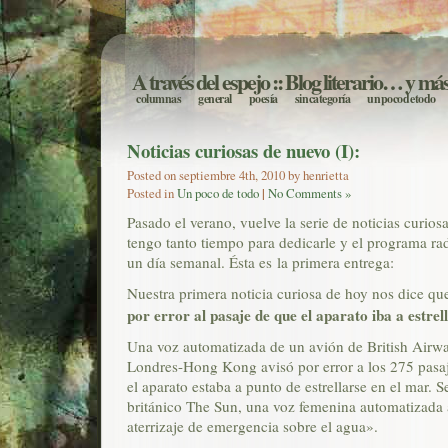
A través del espejo
:: Blog literario… y má
columnas
general
poesía
sin categoría
un poco de todo
Noticias curiosas de nuevo (I):
Posted on septiembre 4th, 2010 by henrietta
Posted in
Un poco de todo
|
No Comments »
Pasado el verano, vuelve la serie de noticias curio
tengo tanto tiempo para dedicarle y el programa rad
un día semanal. Ésta es la primera entrega:
Nuestra primera noticia curiosa de hoy nos dice qu
por error al pasaje de que el aparato iba a estrel
Una voz automatizada de un avión de British Airway
Londres-Hong Kong avisó por error a los 275 pasaj
el aparato estaba a punto de estrellarse en el mar. S
británico The Sun, una voz femenina automatizada 
aterrizaje de emergencia sobre el agua».