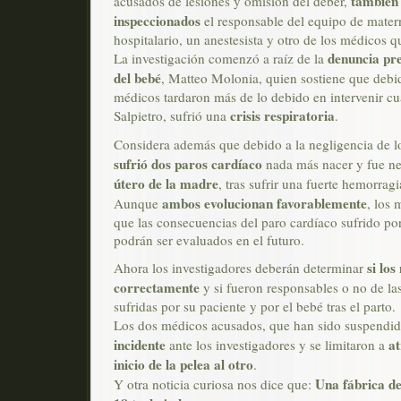
también 
acusados de lesiones y omisión del deber,
inspeccionados
el responsable del equipo de mater
hospitalario, un anestesista y otro de los médicos qu
denuncia pre
La investigación comenzó a raíz de la
del bebé
, Matteo Molonia, quien sostiene que debid
médicos tardaron más de lo debido en intervenir c
crisis respiratoria
Salpietro, sufrió una
.
Considera además que debido a la negligencia de l
sufrió dos paros cardíaco
nada más nacer y fue n
útero de la madre
, tras sufrir una fuerte hemorragi
ambos evolucionan favorablemente
Aunque
, los 
que las consecuencias del paro cardíaco sufrido por
podrán ser evaluados en el futuro.
si los
Ahora los investigadores deberán determinar
correctamente
y si fueron responsables o no de l
sufridas por su paciente y por el bebé tras el parto.
Los dos médicos acusados, que han sido suspendi
incidente
at
ante los investigadores y se limitaron a
inicio de la pelea al otro
.
Una fábrica d
Y otra noticia curiosa nos dice que: