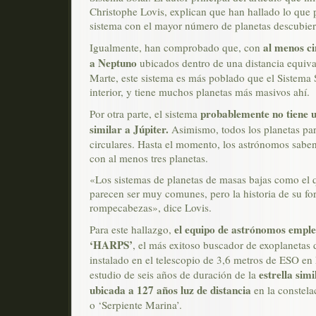
Christophe Lovis, explican que han hallado lo que 
sistema con el mayor número de planetas descubier
al menos ci
Igualmente, han comprobado que, con
a Neptuno
ubicados dentro de una distancia equival
Marte, este sistema es más poblado que el Sistema 
interior, y tiene muchos planetas más masivos ahí.
probablemente no tiene u
Por otra parte, el sistema
similar a Júpiter.
Asimismo, todos los planetas pare
circulares. Hasta el momento, los astrónomos sabe
con al menos tres planetas.
«Los sistemas de planetas de masas bajas como el
parecen ser muy comunes, pero la historia de su f
rompecabezas», dice Lovis.
el equipo de astrónomos emple
Para este hallazgo,
‘HARPS’
, el más exitoso buscador de exoplanetas
instalado en el telescopio de 3,6 metros de ESO en 
estrella simi
estudio de seis años de duración de la
ubicada a 127 años luz de distancia
en la constela
o ‘Serpiente Marina’.