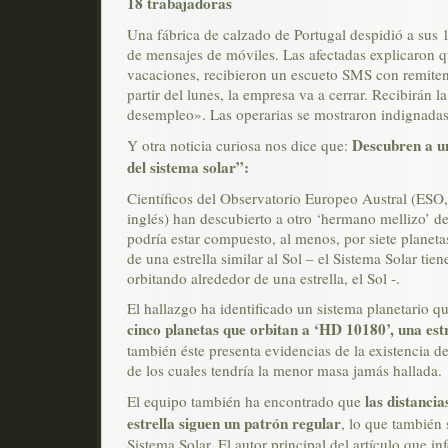
18 trabajadoras
Una fábrica de calzado de Portugal despidió a sus 1
de mensajes de móviles. Las afectadas explicaron q
vacaciones, recibieron un escueto SMS con remite
partir del lunes, la empresa va a cerrar. Recibirán la
desempleo». Las operarias se mostraron indignadas
Descubren a u
Y otra noticia curiosa nos dice que:
del sistema solar”:
Científicos del Observatorio Europeo Austral (ESO, 
inglés) han descubierto a otro ‘hermano mellizo’ d
podría estar compuesto, al menos, por siete planeta
de una estrella similar al Sol – el Sistema Solar tie
orbitando alrededor de una estrella, el Sol -.
El hallazgo ha identificado un sistema planetario q
cinco planetas que orbitan a ‘HD 10180’, una estre
también éste presenta evidencias de la existencia d
de los cuales tendría la menor masa jamás hallada.
las distancia
El equipo también ha encontrado que
estrella siguen un patrón regular
, lo que también 
Sistema Solar. El autor principal del artículo que in