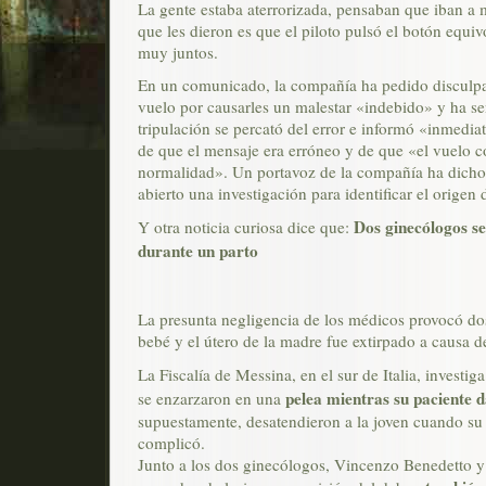
La gente estaba aterrorizada, pensaban que iban a 
que les dieron es que el piloto pulsó el botón equi
muy juntos.
En un comunicado, la compañía ha pedido disculpas
vuelo por causarles un malestar «indebido» y ha se
tripulación se percató del error e informó «inmedia
de que el mensaje era erróneo y de que «el vuelo c
normalidad». Un portavoz de la compañía ha dicho
abierto una investigación para identificar el origen d
Dos ginecólogos se
Y otra noticia curiosa dice que:
durante un parto
La presunta negligencia de los médicos provocó dos
bebé y el útero de la madre fue extirpado a causa 
La Fiscalía de Messina, en el sur de Italia, investig
pelea mientras su paciente d
se enzarzaron en una
supuestamente, desatendieron a la joven cuando su
complicó.
Junto a los dos ginecólogos, Vincenzo Benedetto 