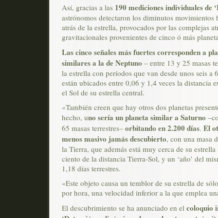
190 mediciones individuales de
Así, gracias a las
astrónomos detectaron los diminutos movimientos h
atrás de la estrella, provocados por las complejas a
gravitacionales provenientes de cinco ó más planeta
Las cinco señales más fuertes corresponden a pl
similares a la de Neptuno
– entre 13 y 25 masas ter
la estrella con períodos que van desde unos seis a 
están ubicados entre 0,06 y 1,4 veces la distancia ex
el Sol de su estrella central.
«También creen que hay otros dos planetas present
no sería un planeta similar a Saturno
hecho, u
–co
orbitando en 2.200 días
El o
65 masas terrestres–
.
menos masivo jamás descubierto
, con una masa d
la Tierra, que además está muy cerca de su estrella 
ciento de la distancia Tierra-Sol, y un ‘año’ del mi
1,18 días terrestres.
«Este objeto causa un temblor de su estrella de sól
por hora, una velocidad inferior a la que emplea u
coloquio 
El descubrimiento se ha anunciado en el