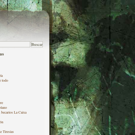
as
ía
e todo
re
olano
 becarios La Caixa
ón
e Tiresias