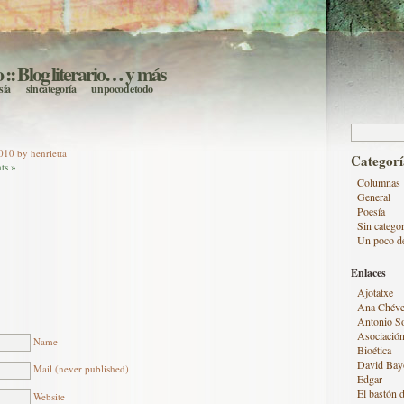
o
:: Blog literario… y más
sía
sin categoría
un poco de todo
Buscar:
10 by henrietta
Categorí
ts »
Columnas
General
Poesía
Sin categor
Un poco d
Enlaces
Ajotatxe
Ana Chéve
Antonio S
Asociación
Name
Bioética
David Bay
Mail (never published)
Edgar
El bastón d
Website