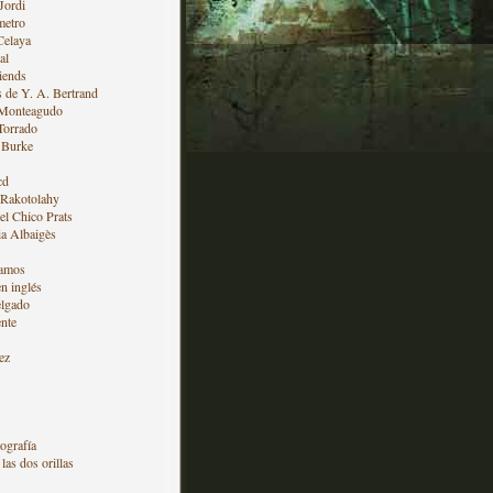
Jordi
metro
Celaya
al
iends
s de Y. A. Bertrand
 Monteagudo
Torrado
 Burke
cd
 Rakotolahy
l Chico Prats
a Albaigès
amos
en inglés
lgado
nte
ez
ografía
las dos orillas