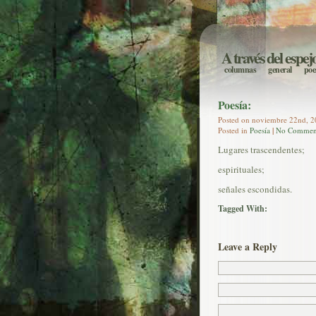
A través del espej
columnas
general
poe
Poesía:
Posted on noviembre 22nd, 20
Posted in
Poesía
|
No Commen
Lugares trascendentes;
espirituales;
señales escondidas.
Tagged With:
Leave a Reply