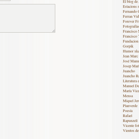
El blog de 
Estacions 
Fernando 
Ferran Vid
Forever Fr
Fotografía
Francisco
Francisco 
Fundacion
Gorpik
Humor xk
Jean Marc
José Manue
Josep Mari
Juancho
Juancho R
Literatura 
Manuel De
María Vice
Mensa
Miquel Jer
Planverde
Poesía
Rafael
Rapunzell
Vicente fot
Vientos de 