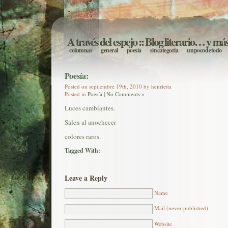
A través del espejo
:: Blog literario… y má
columnas
general
poesía
sin categoría
un poco de todo
Poesía:
Posted on septiembre 19th, 2010 by henrietta
Posted in
Poesía
|
No Comments »
Luces cambiantes.
Salen al anochecer
colores raros.
Tagged With:
Leave a Reply
Name
Mail (never published)
Website