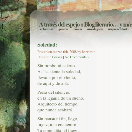
A través del espejo
:: Blog literario… y má
columnas
general
poesía
sin categoría
un poco de todo
Soledad:
Posted on marzo 6th, 2008 by henrietta
Posted in
Poesía
|
No Comments »
Sin rumbo ni acierto.
Así se siente la soledad,
llevada por el viento,
de aquí y de allá.
Presa del silencio,
en la lejanía de un sueño.
Arquitecto del tiempo,
que nunca acabará.
Sin pausa ni fin, llego,
fugaz, a tu encuentro.
Tu compañía, el fuego,