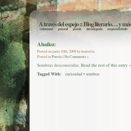
A través del espejo
:: Blog literario… y má
columnas
general
poesía
sin categoría
un poco de todo
Ahaiku:
Posted on junio 10th, 2009 by henrietta
Posted in
Poesía
|
No Comments »
Sombras desconocidas.
Read the rest of this entry 
Tagged With:
curiosidad
•
sombras