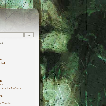
as
ía
e todo
re
olano
 becarios La Caixa
ón
e Tiresias