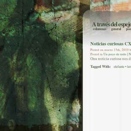
A través del espej
columnas
general
poe
Noticias curiosas C
Posted on marzo 15th, 2010 b
Posted in
Un poco de todo
|
N
Otra noticia curiosa nos 
Tagged With:
elefante
•
la