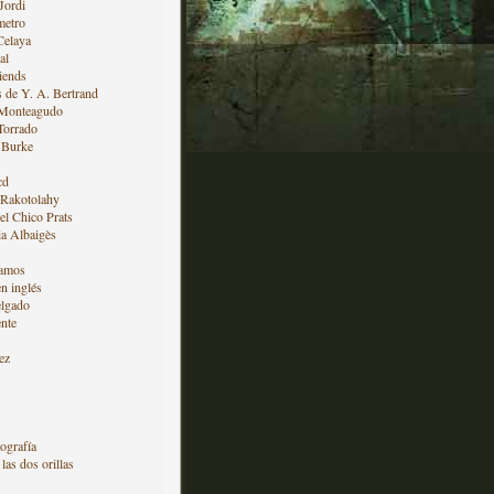
Jordi
metro
Celaya
al
iends
s de Y. A. Bertrand
 Monteagudo
Torrado
 Burke
cd
 Rakotolahy
l Chico Prats
a Albaigès
amos
en inglés
lgado
nte
ez
ografía
las dos orillas