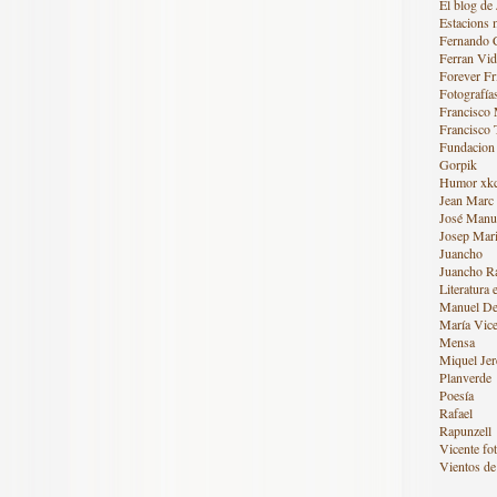
El blog de 
Estacions 
Fernando 
Ferran Vid
Forever Fr
Fotografía
Francisco
Francisco 
Fundacion
Gorpik
Humor xk
Jean Marc
José Manue
Josep Mari
Juancho
Juancho R
Literatura 
Manuel De
María Vice
Mensa
Miquel Jer
Planverde
Poesía
Rafael
Rapunzell
Vicente fot
Vientos de 