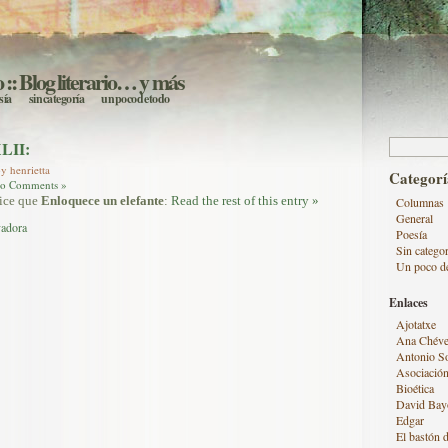
o
:: Blog literario… y más
sía
sin categoría
un poco de todo
Buscar:
XLII:
y henrietta
Categorí
o Comments »
dice que
Enloquece un elefante
:
Read the rest of this entry »
Columnas
General
vadora
Poesía
Sin categor
Un poco d
Enlaces
Ajotatxe
Ana Chéve
Antonio S
Asociación
Bioética
David Bay
Edgar
El bastón d