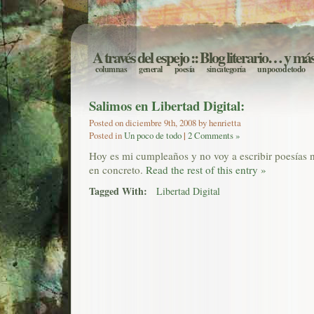
A través del espejo
:: Blog literario… y má
columnas
general
poesía
sin categoría
un poco de todo
Salimos en Libertad Digital:
Posted on diciembre 9th, 2008 by henrietta
Posted in
Un poco de todo
|
2 Comments »
Hoy es mi cumpleaños y no voy a escribir poesías n
en concreto.
Read the rest of this entry »
Tagged With:
Libertad Digital