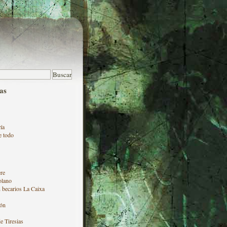
as
ía
e todo
re
olano
 becarios La Caixa
ón
e Tiresias