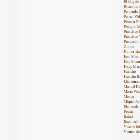
El blog de 
Estacions 
Fernando 
Ferran Vid
Forever Fr
Fotografía
Francisco
Francisco 
Fundacion
Gorpik
Humor xk
Jean Marc
José Manue
Josep Mari
Juancho
Juancho R
Literatura 
Manuel De
María Vice
Mensa
Miquel Jer
Planverde
Poesía
Rafael
Rapunzell
Vicente fot
Vientos de 