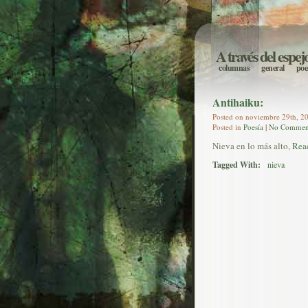
A través del espej
columnas
general
poe
Antihaiku:
Posted on noviembre 29th, 20
Posted in
Poesía
|
No Commen
Nieva en lo más alto,
Read
Tagged With:
nieva