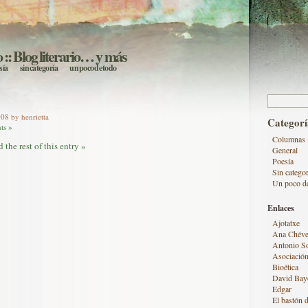
o
:: Blog literario… y más
sía
sin categoría
un poco de todo
Buscar:
08 by henrietta
Categorí
ts »
Columnas
 the rest of this entry »
General
Poesía
Sin categor
Un poco d
Enlaces
Ajotatxe
Ana Chéve
Antonio S
Asociación
Bioética
David Bay
Edgar
El bastón d