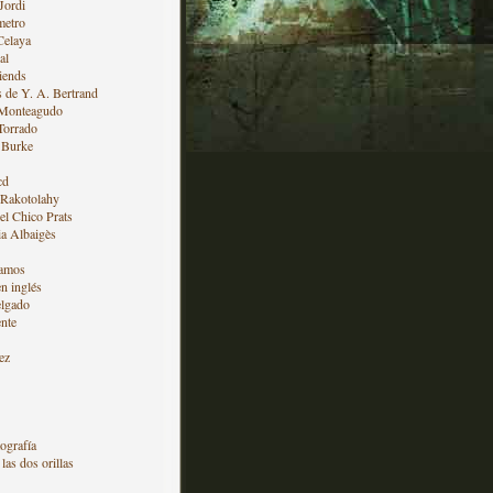
Jordi
metro
Celaya
al
iends
s de Y. A. Bertrand
 Monteagudo
Torrado
 Burke
cd
 Rakotolahy
l Chico Prats
a Albaigès
amos
en inglés
lgado
nte
ez
ografía
las dos orillas