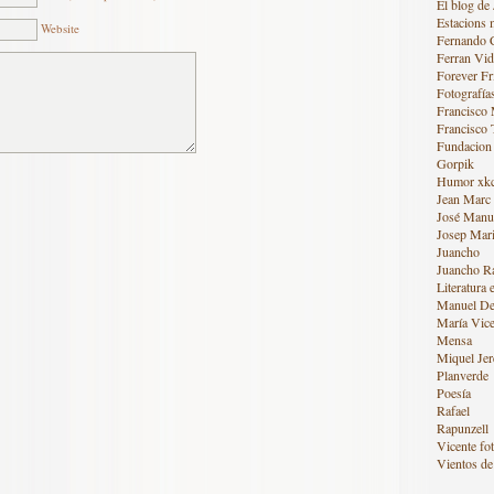
El blog de 
Estacions 
Website
Fernando 
Ferran Vid
Forever Fr
Fotografía
Francisco
Francisco 
Fundacion
Gorpik
Humor xk
Jean Marc
José Manue
Josep Mari
Juancho
Juancho R
Literatura 
Manuel De
María Vice
Mensa
Miquel Jer
Planverde
Poesía
Rafael
Rapunzell
Vicente fot
Vientos de 