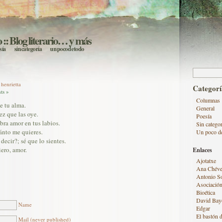
o
:: Blog literario… y más
sía
sin categoría
un poco de todo
Buscar:
 henrietta
Categorí
ts »
Columnas
e tu alma.
General
ez que las oye.
Poesía
bra amor en tus labios.
Sin categor
ánto me quieres.
Un poco d
ecir?; sé que lo sientes.
iero, amor.
Enlaces
Ajotatxe
Ana Chéve
Antonio S
Asociación
Bioética
David Bay
Name
Edgar
El bastón d
Mail (never published)