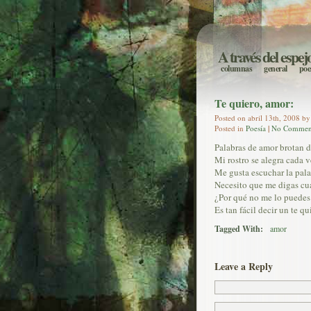
A través del espej
columnas
general
poe
Te quiero, amor:
Posted on abril 13th, 2008 by
Posted in
Poesía
|
No Commen
Palabras de amor brotan d
Mi rostro se alegra cada v
Me gusta escuchar la pala
Necesito que me digas cu
¿Por qué no me lo puedes d
Es tan fácil decir un te qu
Tagged With:
amor
Leave a Reply