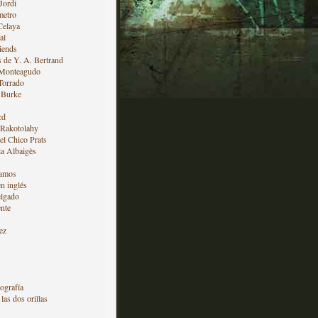
Jordi
metro
Celaya
al
iends
s de Y. A. Bertrand
 Monteagudo
Torrado
 Burke
cd
 Rakotolahy
l Chico Prats
a Albaigès
amos
en inglés
lgado
nte
ez
ografía
las dos orillas