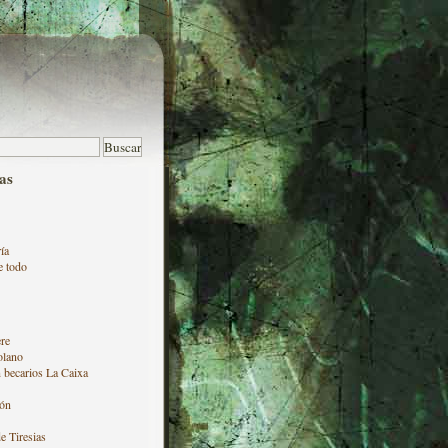
as
ía
e todo
re
olano
 becarios La Caixa
ón
e Tiresias